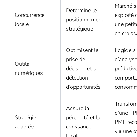
Marché s
Détermine le
Concurrence
exploité 
positionnement
locale
une petite
stratégique
en crois
Optimisent la
Logiciels
prise de
d’analys
Outils
décision et la
prédictiv
numériques
détection
comport
d’opportunités
consomm
Transfor
Assure la
d’une TP
Stratégie
pérennité et la
PME rec
adaptée
croissance
via une o
locale