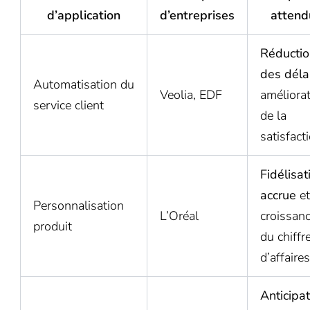
d’application
d’entreprises
attend
Réductio
des déla
Automatisation du
Veolia, EDF
améliora
service client
de la
satisfact
Fidélisat
accrue
et
Personnalisation
L’Oréal
croissan
produit
du chiffr
d’affaires
Anticipat