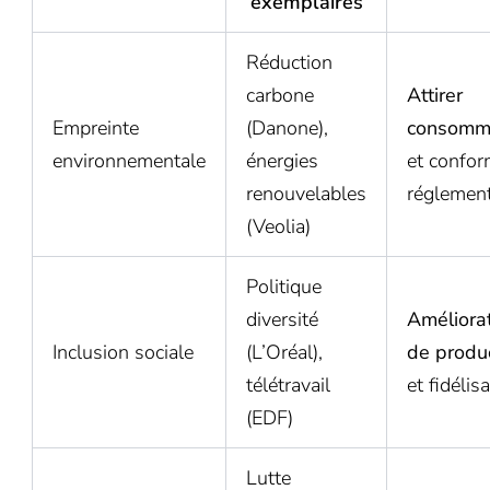
exemplaires
Réduction
carbone
Attirer
Empreinte
(Danone),
consomm
environnementale
énergies
et confor
renouvelables
réglement
(Veolia)
Politique
diversité
Améliora
Inclusion sociale
(L’Oréal),
de produc
télétravail
et fidélis
(EDF)
Lutte