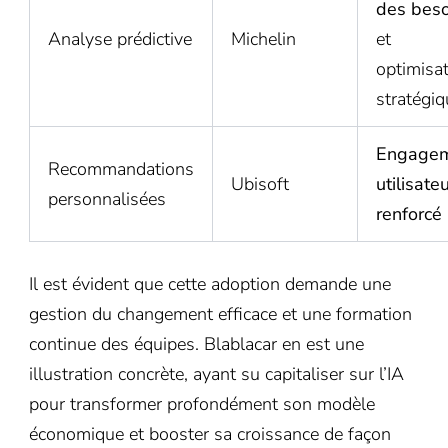
des beso
Analyse prédictive
Michelin
et
optimisa
stratégiq
Engage
Recommandations
Ubisoft
utilisate
personnalisées
renforcé
Il est évident que cette adoption demande une
gestion du changement efficace et une formation
continue des équipes. Blablacar en est une
illustration concrète, ayant su capitaliser sur l’IA
pour transformer profondément son modèle
économique et booster sa croissance de façon