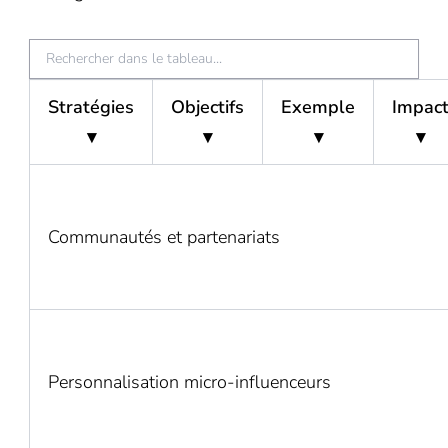
Filtrer
le
Stratégies
Objectifs
Exemple
Impac
tableau
▾
▾
▾
▾
par
texte
Permet
de
Communautés et partenariats
comparer
différentes
stratégies
d’innovation
en
Personnalisation micro-influenceurs
fonction
d’objectifs,