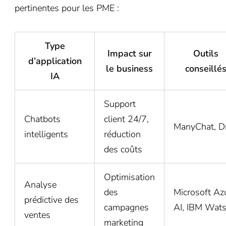
pertinentes pour les PME :
Type
Impact sur
Outils
d’application
le business
conseillé
IA
Support
Chatbots
client 24/7,
ManyChat, Dr
intelligents
réduction
des coûts
Optimisation
Analyse
des
Microsoft Az
prédictive des
campagnes
AI, IBM Wat
ventes
marketing