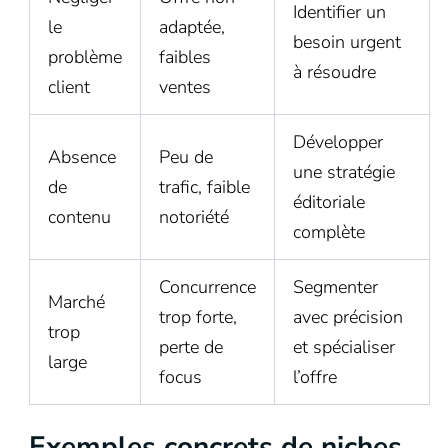
Identifier un
le
adaptée,
besoin urgent
problème
faibles
à résoudre
client
ventes
Développer
Absence
Peu de
une stratégie
de
trafic, faible
éditoriale
contenu
notoriété
complète
Concurrence
Segmenter
Marché
trop forte,
avec précision
trop
perte de
et spécialiser
large
focus
l’offre
Exemples concrets de niches