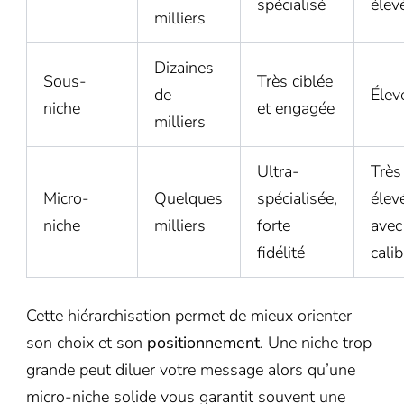
spécialisé
élev
milliers
Dizaines
Sous-
Très ciblée
de
Élev
niche
et engagée
milliers
Ultra-
Très
Micro-
Quelques
spécialisée,
élev
niche
milliers
forte
avec
fidélité
cali
Cette hiérarchisation permet de mieux orienter
son choix et son
positionnement
. Une niche trop
grande peut diluer votre message alors qu’une
micro-niche solide vous garantit souvent une