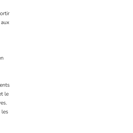
ortir
e aux
en
ments
t le
ves.
 les