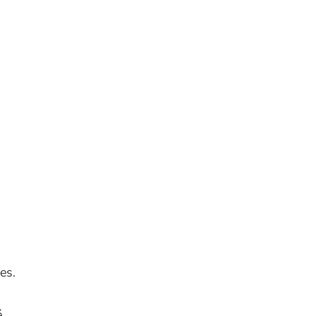
es.
é