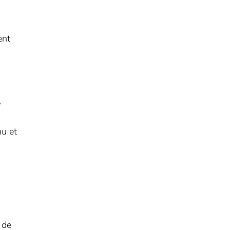
ent
,
nu et
 de