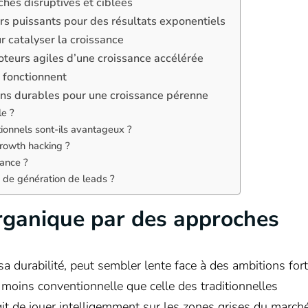
hes disruptives et ciblées
rs puissants pour des résultats exponentiels
r catalyser la croissance
oteurs agiles d’une croissance accélérée
 fonctionnent
ions durables pour une croissance pérenne
le ?
ionnels sont-ils avantageux ?
growth hacking ?
sance ?
e de génération de leads ?
organique par des approches
 durabilité, peut sembler lente face à des ambitions fort
 moins conventionnelle que celle des traditionnelles
it de jouer intelligemment sur les zones grises du march