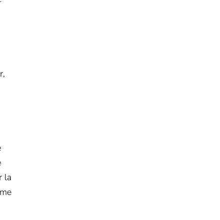
r,
e
e
 la
erme