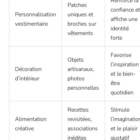
Renforce la
Patches
confiance et
Personnalisation
uniques et
affiche une
vestimentaire
broches sur
identité
vêtements
forte
Favorise
Objets
l’inspiration
Décoration
artisanaux,
et le bien-
d’intérieur
photos
être
personnelles
quotidien
Recettes
Stimule
Alimentation
revisitées,
l’imaginatio
créative
associations
et le plaisir
inédites
gustatif