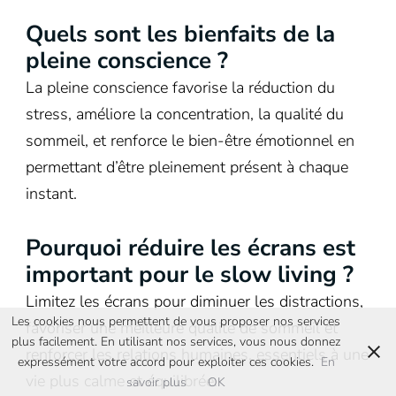
Quels sont les bienfaits de la
pleine conscience ?
La pleine conscience favorise la réduction du
stress, améliore la concentration, la qualité du
sommeil, et renforce le bien-être émotionnel en
permettant d’être pleinement présent à chaque
instant.
Pourquoi réduire les écrans est
important pour le slow living ?
Limitez les écrans pour diminuer les distractions,
Les cookies nous permettent de vous proposer nos services
favoriser une meilleure qualité de sommeil et
plus facilement. En utilisant nos services, vous nous donnez
renforcer les relations humaines, essentiels à une
expressément votre accord pour exploiter ces cookies.
En
vie plus calme et équilibrée.
savoir plus
OK