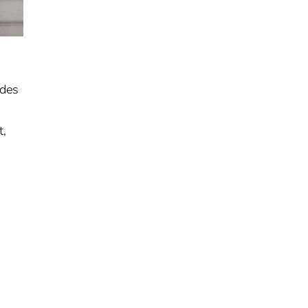
 des
t,