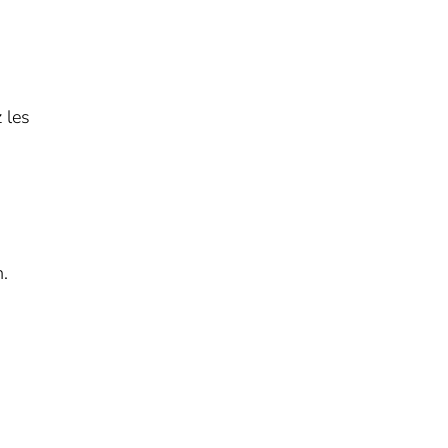
 les
n.