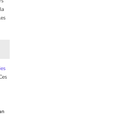
rs
la
les
ies
 Ces
an