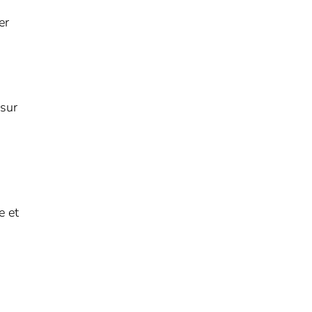
er
 sur
e et