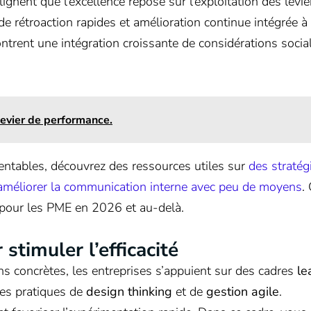
lignent que l’excellence repose sur l’exploitation des levie
e rétroaction rapides et amélioration continue intégrée à 
ntrent une intégration croissante de considérations socia
 levier de performance.
entables, découvrez des ressources utiles sur
des stratég
méliorer la communication interne avec peu de moyens
.
s pour les PME en 2026 et au-delà.
timuler l’efficacité
s concrètes, les entreprises s’appuient sur des cadres
le
des pratiques de
design thinking
et de
gestion agile
.