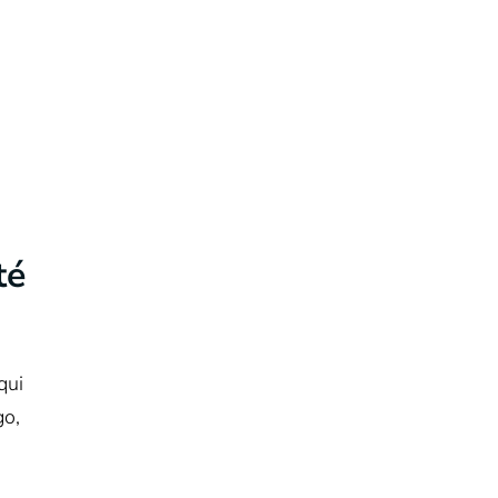
té
qui
go,