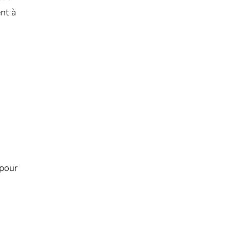
nt à
 pour