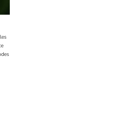
les
ce
hodes