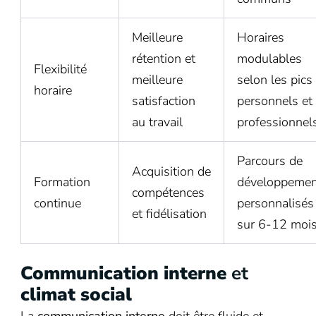
Meilleure
Horaires
rétention et
modulables
Flexibilité
meilleure
selon les pics
horaire
satisfaction
personnels et
au travail
professionnel
Parcours de
Acquisition de
Formation
développemen
compétences
continue
personnalisés
et fidélisation
sur 6-12 moi
Communication interne
et
climat social
La
communication interne
doit être fluide et