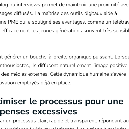
e blog ou interviews permet de maintenir une proximité ave
ages diffusés. La maîtrise des outils digitaux aide à
, une PME qui a souligné ses avantages, comme un télétrav
re efficacement les jeunes générations souvent très sensib
t générer un bouche-à-oreille organique puissant. Lorsq
housiastes, ils diffusent naturellement l’image positive
x à des médias externes. Cette dynamique humaine s’avère
otivation employés déjà en place.
imiser le processus pour une
penses excessives
r un processus clair, rapide et transparent, répondant a