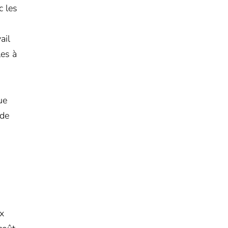
c les
ail
les à
ue
 de
ux