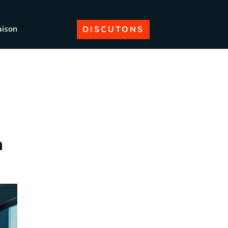
aison
DISCUTONS
a