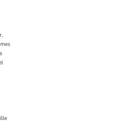
r,
ormes
s
el
ille