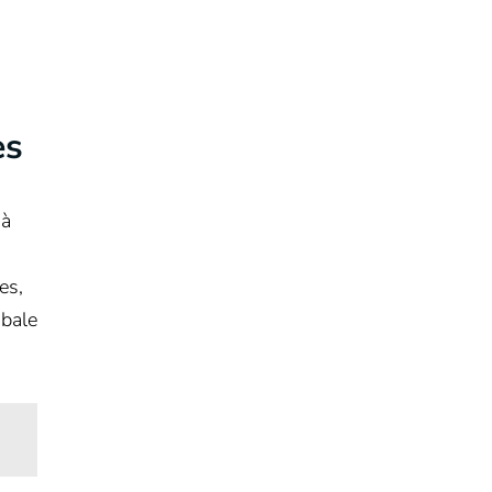
es
 à
es,
obale