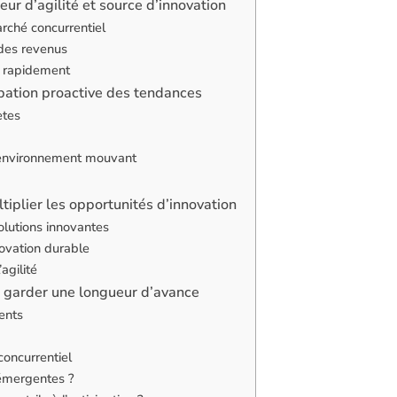
ur d’agilité et source d’innovation
arché concurrentiel
 des revenus
ir rapidement
cipation proactive des tendances
ètes
n environnement mouvant
tiplier les opportunités d’innovation
olutions innovantes
novation durable
agilité
ur garder une longueur d’avance
ents
concurrentiel
 émergentes ?