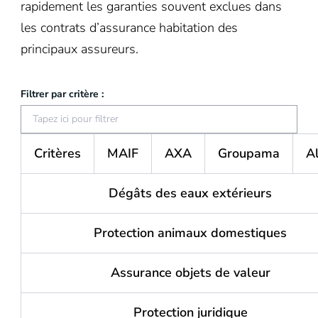
rapidement les garanties souvent exclues dans
les contrats d’assurance habitation des
principaux assureurs.
Filtrer par critère :
Tableau
MAIF
AXA
Groupama
Al
Critères
comparant
les
Dégâts des eaux extérieurs
exclusions
entre
Protection animaux domestiques
assureurs
Assurance objets de valeur
Protection juridique