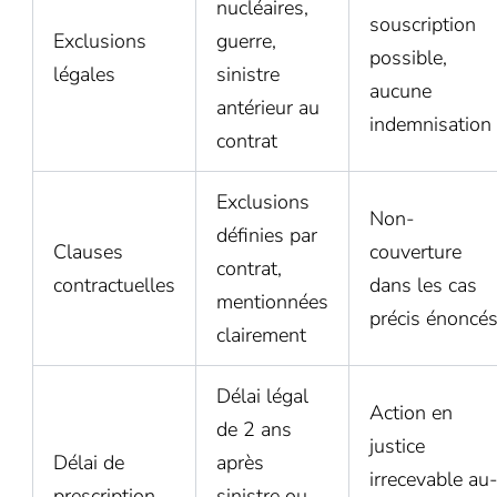
nucléaires,
souscription
Exclusions
guerre,
possible,
légales
sinistre
aucune
antérieur au
indemnisation
contrat
Exclusions
Non-
définies par
Clauses
couverture
contrat,
contractuelles
dans les cas
mentionnées
précis énoncé
clairement
Délai légal
Action en
de 2 ans
justice
Délai de
après
irrecevable au
prescription
sinistre ou