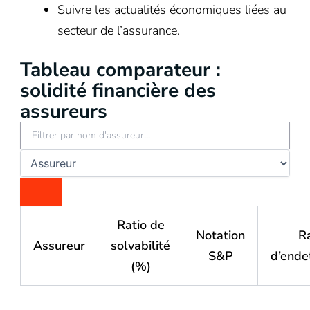
Suivre les actualités économiques liées au
secteur de l’assurance.
Tableau comparateur :
solidité financière des
assureurs
Trier
par
colonne
Comparaison
Ratio de
Notation
Ra
des
Assureur
solvabilité
S&P
d’ende
principaux
(%)
indicateurs
financiers