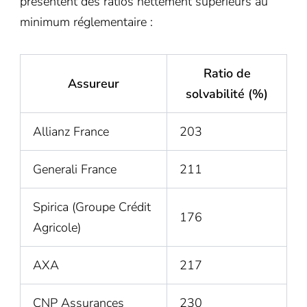
présentent des ratios nettement supérieurs au
minimum réglementaire :
Ratio de
Assureur
solvabilité (%)
Allianz France
203
Generali France
211
Spirica (Groupe Crédit
176
Agricole)
AXA
217
CNP Assurances
230